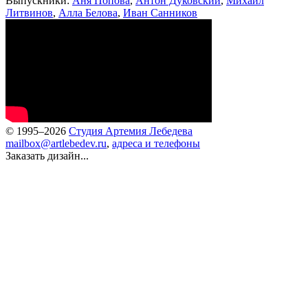
Выпускники:
Аня Попова
,
Антон Дуковский
,
Михаил
Литвинов
,
Алла Белова
,
Иван Санников
© 1995–2026
Студия Артемия Лебедева
mailbox@artlebedev.ru
,
адреса и телефоны
Заказать дизайн...