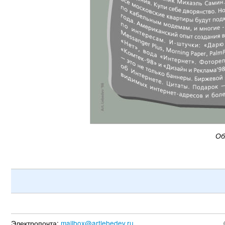
Об
Электропочта:
mailbox@artlebedev.ru