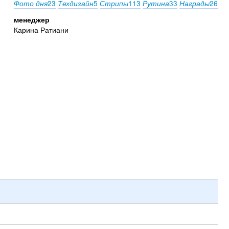
23
5
113
33
26
Фото дня
Техдизайн
Стрипы
Рутина
Награды
менеджер
Карина Ратиани