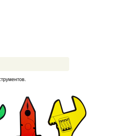
»
струментов.