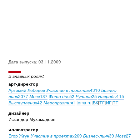
Дата выпуска: 03.11.2009
В главных ролях:
арт-директор
Артемий Лебедев
4310
Участие в проектах
Бизнес-
2077
137
52
25
115
линч
Мозг
Фото дня
Рутина
Награды
42
1
tema.ru
|
ВК
|
ТГ
|
ИГ
|
ТТ
Выступления
Мероприятия
дизайнер
Искандер Мухамадеев
иллюстратор
Егор Жгун
269
39
27
Участие в проектах
Бизнес-линч
Мозг