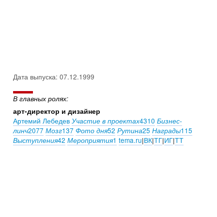
Дата выпуска: 07.12.1999
В главных ролях:
арт-директор и дизайнер
Артемий Лебедев
4310
Участие в проектах
Бизнес-
2077
137
52
25
115
линч
Мозг
Фото дня
Рутина
Награды
42
1
tema.ru
|
ВК
|
ТГ
|
ИГ
|
ТТ
Выступления
Мероприятия