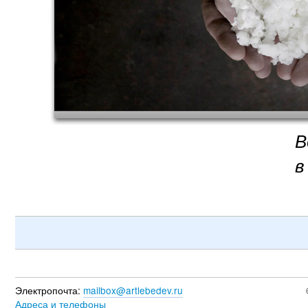
В
в
Электропочта:
mailbox@artlebedev.ru
Адреса и телефоны