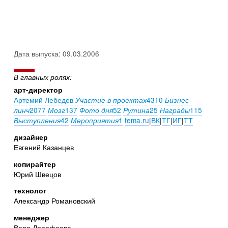
Дата выпуска: 09.03.2006
В главных ролях:
арт-директор
Артемий Лебедев
4310
Участие в проектах
Бизнес-
2077
137
52
25
115
линч
Мозг
Фото дня
Рутина
Награды
42
1
tema.ru
|
ВК
|
ТГ
|
ИГ
|
ТТ
Выступления
Мероприятия
дизайнер
Евгений Казанцев
копирайтер
Юрий Швецов
технолог
Александр Романовский
менеджер
Вера Дорофеева