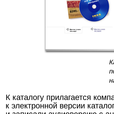
К
п
н
К каталогу прилагается комп
к электронной версии катал
и записали аудиоверсию с а