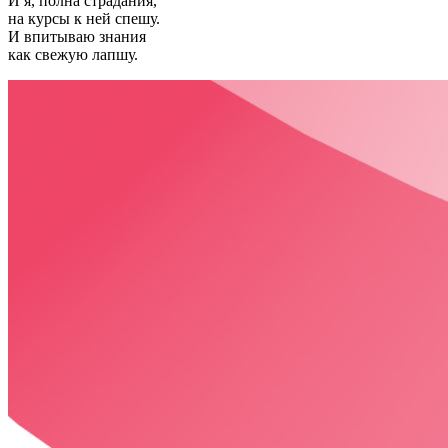
И я, полна страдания,
на курсы к ней спешу.
И впитываю знания
как свежую лапшу.