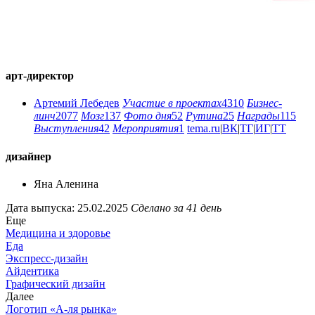
арт-директор
Артемий Лебедев
Участие в проектах
4310
Бизнес-
линч
2077
Мозг
137
Фото дня
52
Рутина
25
Награды
115
Выступления
42
Мероприятия
1
tema.ru
|
ВК
|
ТГ
|
ИГ
|
ТТ
дизайнер
Яна Аленина
Дата выпуска: 25.02.2025
Сделано за 41 день
Еще
Медицина и здоровье
Еда
Экспресс-дизайн
Айдентика
Графический дизайн
Далее
Логотип «А-ля рынка»