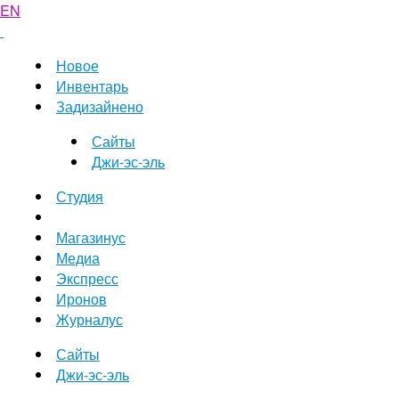
EN
Новое
Инвентарь
Задизайнено
Сайты
Джи-эс-эль
Студия
Магазинус
Медиа
Экспресс
Иронов
Журналус
Сайты
Джи-эс-эль