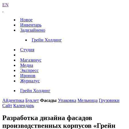
EN
Новое
Инвентарь
Задизайнено
Грейн Холдинг
Студия
Магазинус
Медиа
Экспресс
Иронов
Журналус
Грейн Холдинг
Айдентика
Буклет
Фасады
Упаковка
Мельница
Грузовики
Сайт
Календарь
Разработка дизайна фасадов
производственных корпусов «Грейн