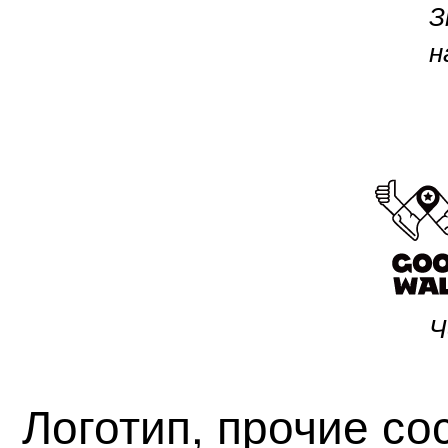
З
н
Ч
Логотип, прочие с