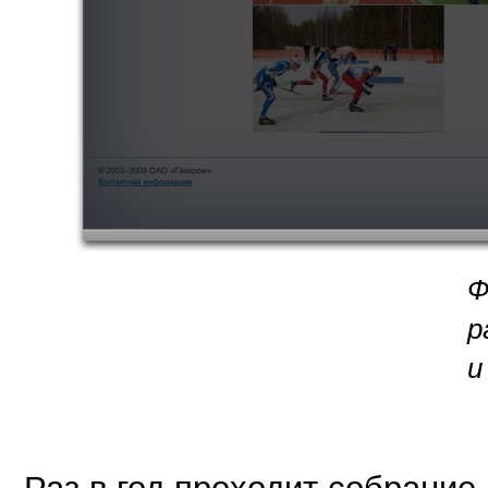
Ф
р
и
Раз в год проходит собрание