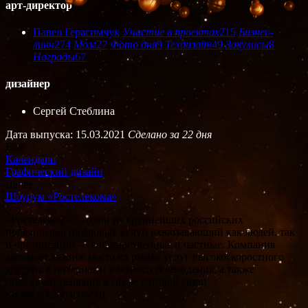
арт-директор
Павел Герасимчук
Участие в проектах
215
Бизнес-
линч
274
Мозг
27
Фото дня
9
Техдизайн
49
Закулисы
8
Награды
67
дизайнер
Сергей Стеблина
Дата выпуска: 15.03.2021
Сделано за 22 дня
Еще
Календари
Графический дизайн
Далее
Шоурум «Ростелекома»
«Ростелеком» — один из крупнейших российских
провайдеров цифровых услуг, охватывающий как людей, так
и организации — государственные и частные. Компания
занимает важное место на рынке услуг высокоскоростного
доступа в интернет и платного телевидения, а также
предлагает решения в сфере сотовой связи
и кибербезопасности.