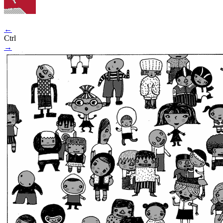
←
Ctrl
→