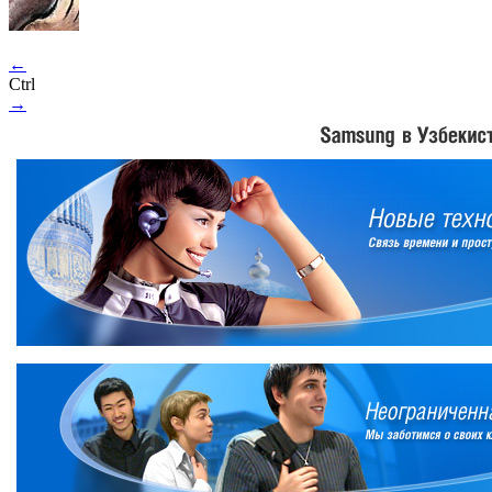
←
Ctrl
→