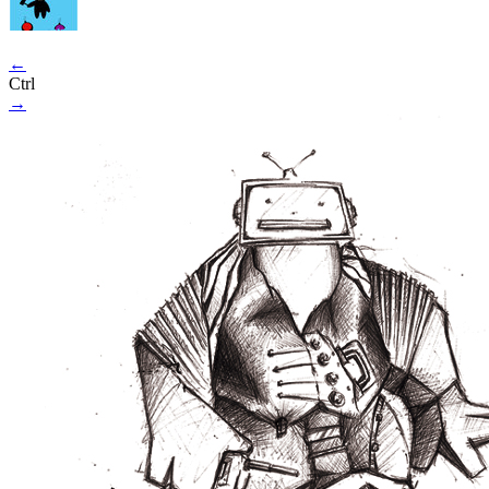
←
Ctrl
→