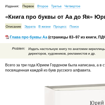
Издания:
Первое
Второе
Третье
Четвертое
«Книга про буквы от Аа до Яя» Юр
Описание
Эррата
В жизни
Процесс
Поиск
Глава про буквы Аа
(страницы
83–97
из книги, ПДФ
Problem:
Издать настольную книгу по анатомии кириллицы
директоров, художников, рекламистов и др.
Всего за три года Юрием Гордоном была написана, а в с
посвященная каждой из букв русского алфавита.