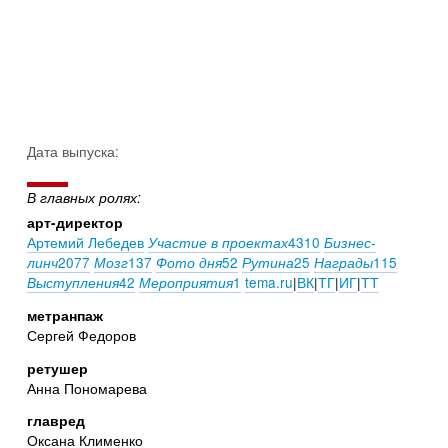
Дата выпуска:
В главных ролях:
арт-директор
Артемий Лебедев
4310
Участие в проектах
Бизнес-
2077
137
52
25
115
линч
Мозг
Фото дня
Рутина
Награды
42
1
tema.ru
|
ВК
|
ТГ
|
ИГ
|
ТТ
Выступления
Мероприятия
метранпаж
Сергей Федоров
ретушер
Анна Пономарева
главред
Оксана Клименко