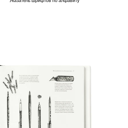
Указатель шрифтов по алфавиту