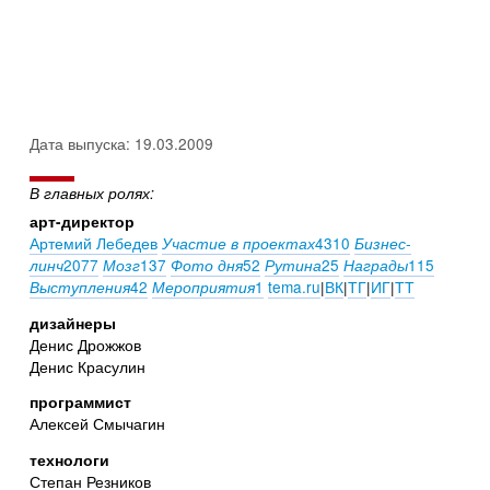
Дата выпуска: 19.03.2009
В главных ролях:
арт-директор
Артемий Лебедев
4310
Участие в проектах
Бизнес-
2077
137
52
25
115
линч
Мозг
Фото дня
Рутина
Награды
42
1
tema.ru
|
ВК
|
ТГ
|
ИГ
|
ТТ
Выступления
Мероприятия
дизайнеры
Денис Дрожжов
Денис Красулин
программист
Алексей Смычагин
технологи
Степан Резников