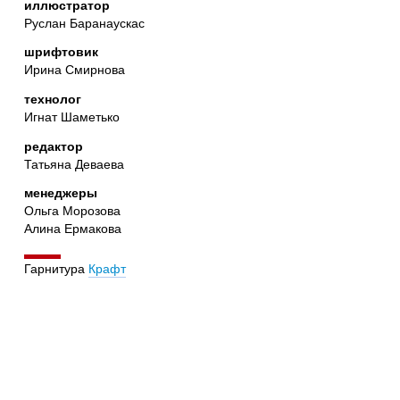
иллюстратор
Руслан Баранаускас
шрифтовик
Ирина Смирнова
технолог
Игнат Шаметько
редактор
Татьяна Деваева
менеджеры
Ольга Морозова
Алина Ермакова
Гарнитура
Крафт