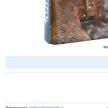
Мо
Электропочта:
mailbox@artlebedev.ru