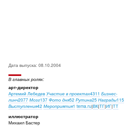
Дата выпуска: 08.10.2004
В главных ролях:
арт-директор
Артемий Лебедев
4311
Участие в проектах
Бизнес-
2077
137
52
25
115
линч
Мозг
Фото дня
Рутина
Награды
42
1
tema.ru
|
ВК
|
ТГ
|
ИГ
|
ТТ
Выступления
Мероприятия
иллюстратор
Михаил Бастер