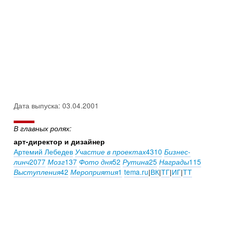
Дата выпуска: 03.04.2001
В главных ролях:
арт-директор и дизайнер
Артемий Лебедев
4310
Участие в проектах
Бизнес-
2077
137
52
25
115
линч
Мозг
Фото дня
Рутина
Награды
42
1
tema.ru
|
ВК
|
ТГ
|
ИГ
|
ТТ
Выступления
Мероприятия