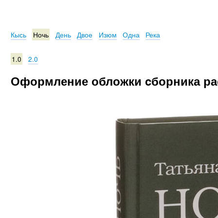
Кысь
Ночь
День
Двое
Изюм
Одна
Река
1.0
2.0
Оформление обложки cборника рас