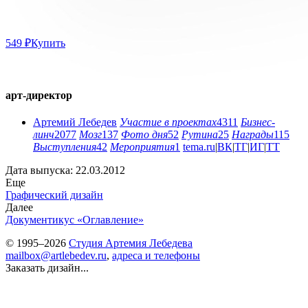
549 ₽
Купить
арт-директор
Артемий Лебедев
Участие в проектах
4311
Бизнес-
линч
2077
Мозг
137
Фото дня
52
Рутина
25
Награды
115
Выступления
42
Мероприятия
1
tema.ru
|
ВК
|
ТГ
|
ИГ
|
ТТ
Дата выпуска: 22.03.2012
Еще
Графический дизайн
Далее
Документикус
«Оглавление»
© 1995–2026
Студия Артемия Лебедева
mailbox@artlebedev.ru
,
адреса и телефоны
Заказать дизайн...