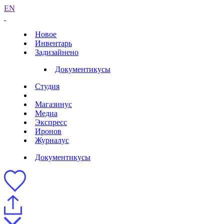
EN
Новое
Инвентарь
Задизайнено
Документикусы
Студия
Магазинус
Медиа
Экспресс
Иронов
Журналус
Документикусы