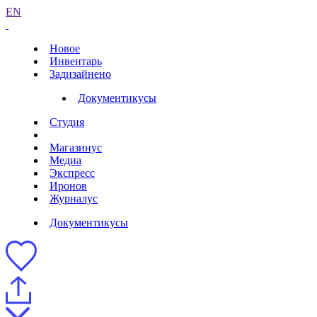
EN
Новое
Инвентарь
Задизайнено
Документикусы
Студия
Магазинус
Медиа
Экспресс
Иронов
Журналус
Документикусы