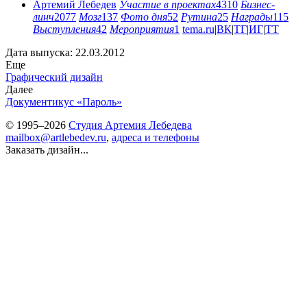
Артемий Лебедев
Участие в проектах
4310
Бизнес-
линч
2077
Мозг
137
Фото дня
52
Рутина
25
Награды
115
Выступления
42
Мероприятия
1
tema.ru
|
ВК
|
ТГ
|
ИГ
|
ТТ
Дата выпуска: 22.03.2012
Еще
Графический дизайн
Далее
Документикус
«Пароль»
© 1995–2026
Студия Артемия Лебедева
mailbox@artlebedev.ru
,
адреса и телефоны
Заказать дизайн...