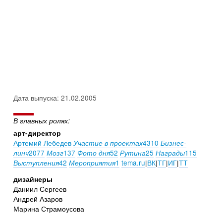
Дата выпуска: 21.02.2005
В главных ролях:
арт-директор
Артемий Лебедев
4310
Участие в проектах
Бизнес-
2077
137
52
25
115
линч
Мозг
Фото дня
Рутина
Награды
42
1
tema.ru
|
ВК
|
ТГ
|
ИГ
|
ТТ
Выступления
Мероприятия
дизайнеры
Даниил Сергеев
Андрей Азаров
Марина Страмоусова