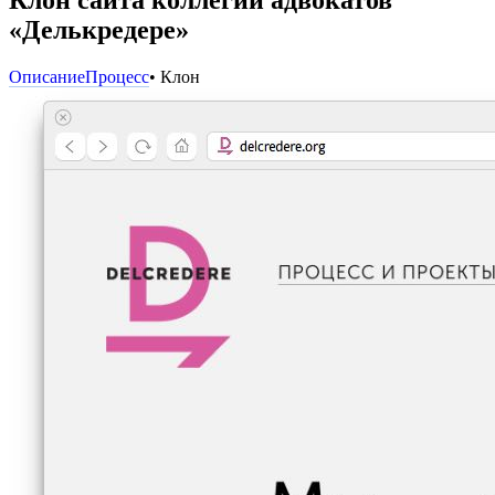
«Делькредере»
Описание
Процесс
• Клон