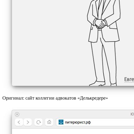
Оригинал: cайт коллегии адвокатов «Делькредере»