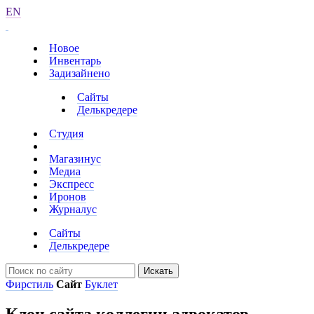
EN
Новое
Инвентарь
Задизайнено
Сайты
Делькредере
Студия
Магазинус
Медиа
Экспресс
Иронов
Журналус
Сайты
Делькредере
Искать
Фирстиль
Сайт
Буклет
Клон сайта коллегии адвокатов