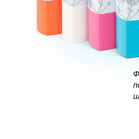
Ф
п
и