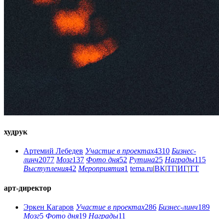
худрук
Артемий Лебедев
Участие в проектах
4310
Бизнес-
линч
2077
Мозг
137
Фото дня
52
Рутина
25
Награды
115
Выступления
42
Мероприятия
1
tema.ru
|
ВК
|
ТГ
|
ИГ
|
ТТ
арт-директор
Эркен Кагаров
Участие в проектах
286
Бизнес-линч
189
Мозг
5
Фото дня
19
Награды
11