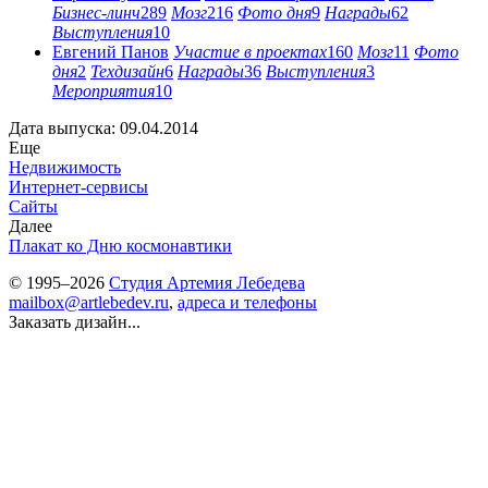
Бизнес-линч
289
Мозг
216
Фото дня
9
Награды
62
Выступления
10
Евгений Панов
Участие в проектах
160
Мозг
11
Фото
дня
2
Техдизайн
6
Награды
36
Выступления
3
Мероприятия
10
Дата выпуска: 09.04.2014
Еще
Недвижимость
Интернет-сервисы
Сайты
Далее
Плакат ко Дню космонавтики
© 1995–2026
Студия Артемия Лебедева
mailbox@artlebedev.ru
,
адреса и телефоны
Заказать дизайн...