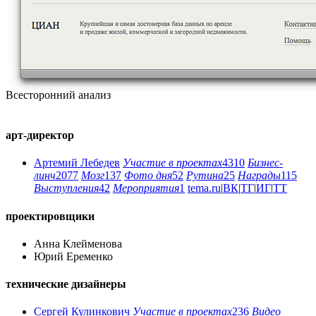
Всесторонний анализ
арт-директор
Артемий Лебедев
Участие в проектах
4310
Бизнес-
линч
2077
Мозг
137
Фото дня
52
Рутина
25
Награды
115
Выступления
42
Мероприятия
1
tema.ru
|
ВК
|
ТГ
|
ИГ
|
ТТ
проектировщики
Анна Клейменова
Юрий Еременко
технические дизайнеры
Сергей Кулинкович
Участие в проектах
236
Видео