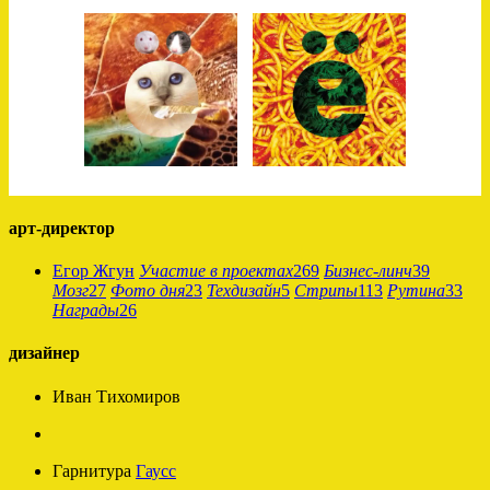
арт-директор
Егор Жгун
Участие в проектах
269
Бизнес-линч
39
Мозг
27
Фото дня
23
Техдизайн
5
Стрипы
113
Рутина
33
Награды
26
дизайнер
Иван Тихомиров
Гарнитура
Гаусс