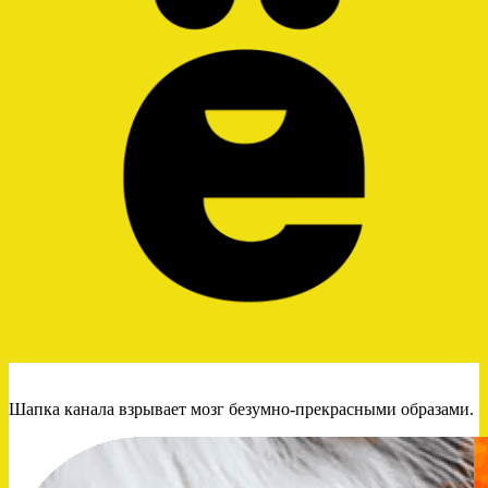
Шапка канала взрывает мозг безумно-прекрасными образами.