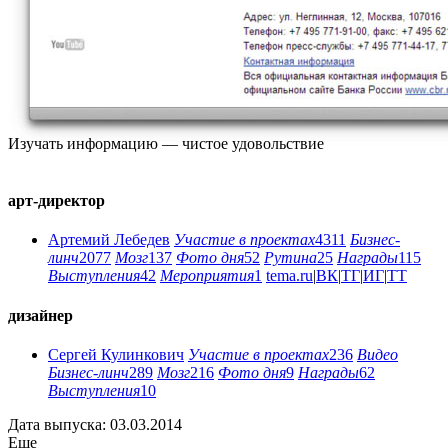
Изучать информацию — чистое удовольствие
арт-директор
Артемий Лебедев
Участие в проектах
4311
Бизнес-
линч
2077
Мозг
137
Фото дня
52
Рутина
25
Награды
115
Выступления
42
Мероприятия
1
tema.ru
|
ВК
|
ТГ
|
ИГ
|
ТТ
дизайнер
Сергей Кулинкович
Участие в проектах
236
Видео
Бизнес-линч
289
Мозг
216
Фото дня
9
Награды
62
Выступления
10
Дата выпуска: 03.03.2014
Еще