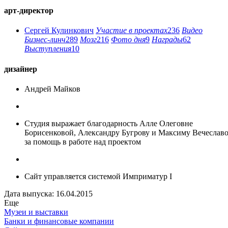
арт-директор
Сергей Кулинкович
Участие в проектах
236
Видео
Бизнес-линч
289
Мозг
216
Фото дня
9
Награды
62
Выступления
10
дизайнер
Андрей Майков
Студия выражает благодарность Алле Олеговне
Борисенковой, Александру Бугрову и Максиму Вечеслав
за помощь в работе над проектом
Сайт управляется системой Имприматур I
Дата выпуска: 16.04.2015
Еще
Музеи и выставки
Банки и финансовые компании