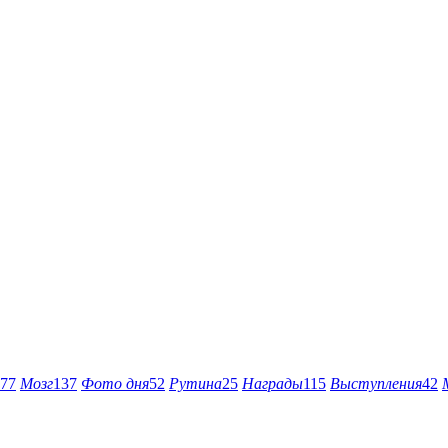
77
Мозг
137
Фото дня
52
Рутина
25
Награды
115
Выступления
42