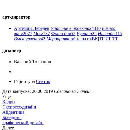
арт-директор
Артемий Лебедев
Участие в проектах
4310
Бизнес-
линч
2077
Мозг
137
Фото дня
52
Рутина
25
Награды
115
Выступления
42
Мероприятия
1
tema.ru
|
ВК
|
ТГ
|
ИГ
|
ТТ
дизайнер
Валерий Толчанов
Гарнитура
Сектор
Дата выпуска: 20.06.2019
Сделано за 7 дней
Еще
Кадры
Экспресс-дизайн
Айдентика
Брендинг
Графический дизайн
Далее