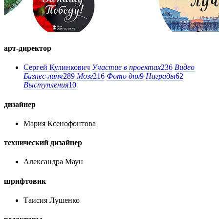
арт-директор
Сергей Кулинкович
Участие в проектах
236
Видео
Бизнес-линч
289
Мозг
216
Фото дня
9
Награды
62
Выступления
10
дизайнер
Мария Ксенофонтова
технический дизайнер
Александра Маун
шрифтовик
Таисия Лушенко