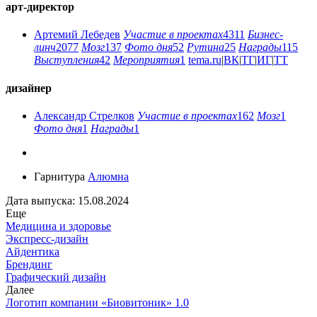
арт-директор
Артемий Лебедев
Участие в проектах
4311
Бизнес-
линч
2077
Мозг
137
Фото дня
52
Рутина
25
Награды
115
Выступления
42
Мероприятия
1
tema.ru
|
ВК
|
ТГ
|
ИГ
|
ТТ
дизайнер
Александр Стрелков
Участие в проектах
162
Мозг
1
Фото дня
1
Награды
1
Гарнитура
Алюмна
Дата выпуска: 15.08.2024
Еще
Медицина и здоровье
Экспресс-дизайн
Айдентика
Брендинг
Графический дизайн
Далее
Логотип компании «Биовитоник» 1.0