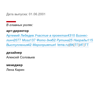
Дата выпуска: 01.06.2001
В главных ролях:
арт-директор
Артемий Лебедев
4310
Участие в проектах
Бизнес-
2077
137
52
25
115
линч
Мозг
Фото дня
Рутина
Награды
42
1
tema.ru
|
ВК
|
ТГ
|
ИГ
|
ТТ
Выступления
Мероприятия
дизайнер
Алексей Соловьев
менеджер
Лена Карин