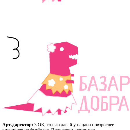
Арт-директор:
3 ОК, только давай у пацана повзрослее
рисуночек на футболке. Полосочки, например.