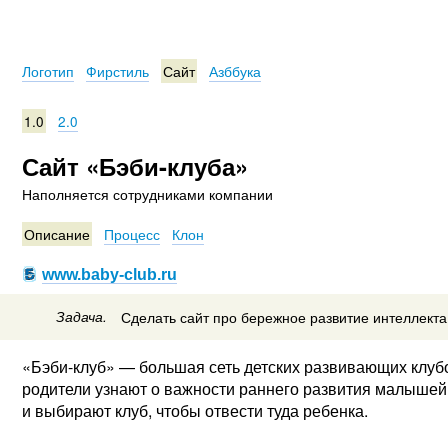
Логотип
Фирстиль
Сайт
Азббука
1.0
2.0
Сайт «Бэби-клуба»
Наполняется сотрудниками компании
Описание
Процесс
Клон
www.baby-club.ru
Задача.
Сделать сайт про бережное развитие интеллекта
«Бэби-клуб» — большая сеть детских развивающих клубо
родители узнают о важности раннего развития малышей,
и выбирают клуб, чтобы отвести туда ребенка.