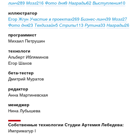
289
216
9
62
10
линч
Мозг
Фото дня
Награды
Выступления
иллюстратор
Егор Жгун
269
39
27
Участие в проектах
Бизнес-линч
Мозг
23
5
113
33
26
Фото дня
Техдизайн
Стрипы
Рутина
Награды
программист
Михаил Петрушин
технологи
Альберт Ибляминов
Егор Шахов
бета-тестер
Дмитрий Муратов
редактор
Анна Мартиневская
менеджер
Нина Лубышева
Собственные технологии Студии Артемия Лебедева:
Имприматур I