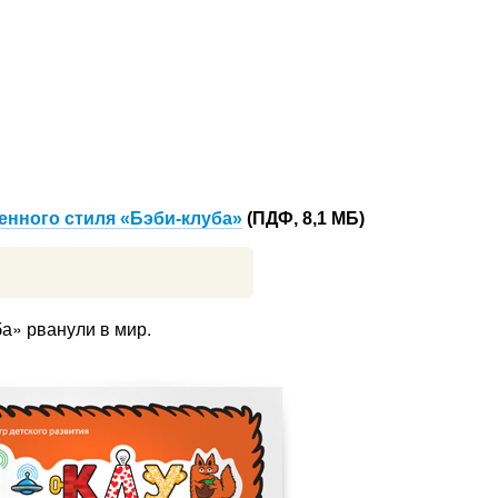
нного стиля «Бэби-клуба»
(ПДФ, 8,1 МБ)
ба» рванули в мир.