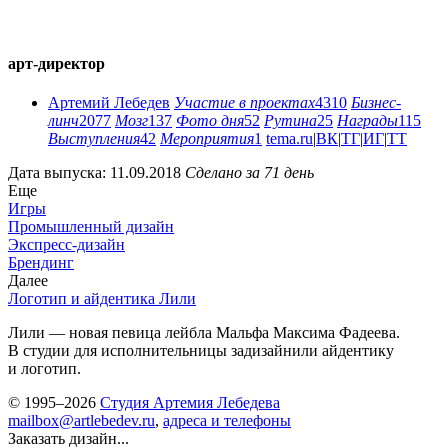
арт-директор
Артемий Лебедев
Участие в проектах
4310
Бизнес-
линч
2077
Мозг
137
Фото дня
52
Рутина
25
Награды
115
Выступления
42
Мероприятия
1
tema.ru
|
ВК
|
ТГ
|
ИГ
|
ТТ
Дата выпуска: 11.09.2018
Сделано за 71 день
Еще
Игры
Промышленный дизайн
Экспресс-дизайн
Брендинг
Далее
Логотип и айдентика Лили
Лили — новая певица лейбла Мальфа Максима Фадеева.
В студии для исполнительницы задизайнили айдентику
и логотип.
© 1995–2026
Студия Артемия Лебедева
mailbox@artlebedev.ru
,
адреса и телефоны
Заказать дизайн...