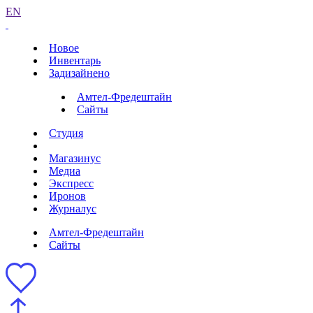
EN
Новое
Инвентарь
Задизайнено
Амтел-Фредештайн
Сайты
Студия
Магазинус
Медиа
Экспресс
Иронов
Журналус
Амтел-Фредештайн
Сайты