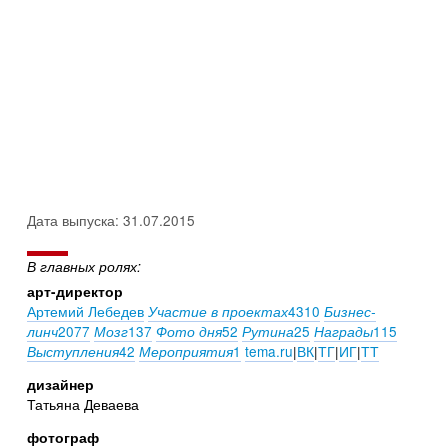
Дата выпуска: 31.07.2015
В главных ролях:
арт-директор
Артемий Лебедев
4310
Участие в проектах
Бизнес-
2077
137
52
25
115
линч
Мозг
Фото дня
Рутина
Награды
42
1
tema.ru
|
ВК
|
ТГ
|
ИГ
|
ТТ
Выступления
Мероприятия
дизайнер
Татьяна Деваева
фотограф