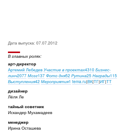
Дата выпуска: 07.07.2012
В главных ролях:
арт-директор
Артемий Лебедев
4310
Участие в проектах
Бизнес-
2077
137
52
25
115
линч
Мозг
Фото дня
Рутина
Награды
42
1
tema.ru
|
ВК
|
ТГ
|
ИГ
|
ТТ
Выступления
Мероприятия
дизайнер
Лёля Ле
тайный советник
Искандер Мухамадеев
менеджер
Ирина Осташева