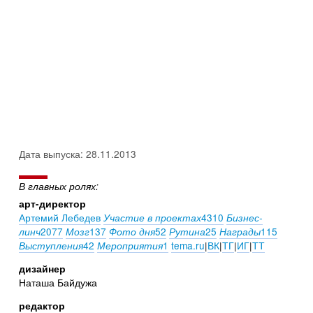
Дата выпуска: 28.11.2013
В главных ролях:
арт-директор
Артемий Лебедев
4310
Участие в проектах
Бизнес-
2077
137
52
25
115
линч
Мозг
Фото дня
Рутина
Награды
42
1
tema.ru
|
ВК
|
ТГ
|
ИГ
|
ТТ
Выступления
Мероприятия
дизайнер
Наташа Байдужа
редактор