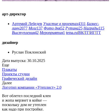
арт-директор
Артемий Лебедев
Участие в проектах
4311
Бизнес-
линч
2077
Мозг
137
Фото дня
52
Рутина
25
Награды
115
Выступления
42
Мероприятия
1
tema.ru
|
ВК
|
ТГ
|
ИГ
|
ТТ
дизайнер
Руслан Поклонский
Дата выпуска: 30.10.2025
Еще
Плакаты
Проекты студии
Графический дизайн
Далее
Логотип компании
«Утеплист» 2.0
Вот облетел последний клен
и жопа мерзнет в койке —
поскольку дом не утеплен
как надо при постройке.