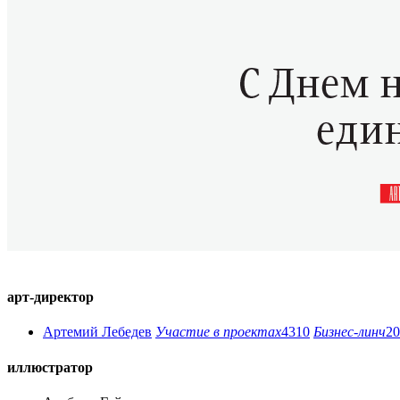
арт-директор
Артемий Лебедев
Участие в проектах
4310
Бизнес-линч
20
иллюстратор