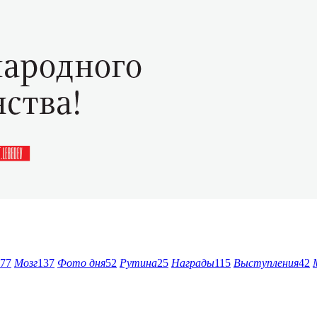
77
Мозг
137
Фото дня
52
Рутина
25
Награды
115
Выступления
42