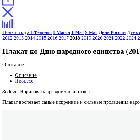
Новый год
23 Февраля
8 Марта
1 Мая
9 Мая
День России
День 
2012
2013
2014
2015
2016
2017
2018
2019
2020
2021
2022
2024
2
Плакат ко Дню народного единства (201
Описание
Описание
Процесс
Задача.
Нарисовать праздничный плакат.
Плакат воспевает самые искренние и сильные проявления наро