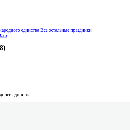
народного единства
Все остальные праздники
025
8)
дного единства.