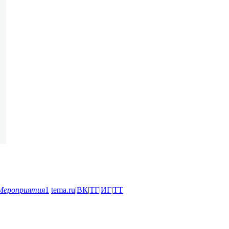
Мероприятия
1
tema.ru
|
ВК
|
ТГ
|
ИГ
|
ТТ