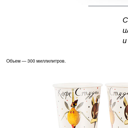
С
и
и
Объем — 300 миллилитров.