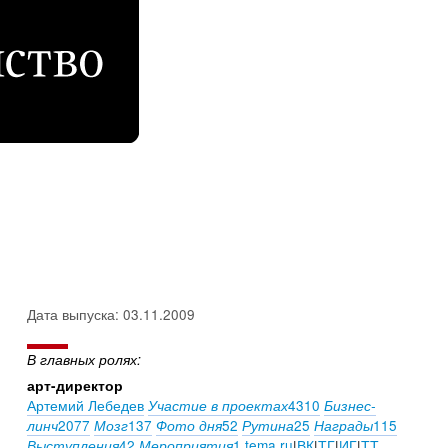
Дата выпуска: 03.11.2009
В главных ролях:
арт-директор
Артемий Лебедев
4310
Участие в проектах
Бизнес-
2077
137
52
25
115
линч
Мозг
Фото дня
Рутина
Награды
42
1
tema.ru
|
ВК
|
ТГ
|
ИГ
|
ТТ
Выступления
Мероприятия