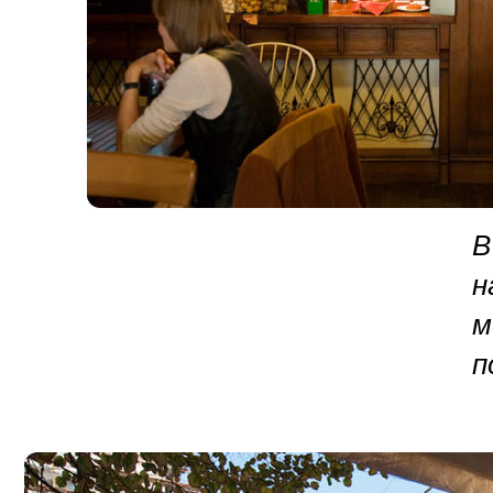
В
н
м
п